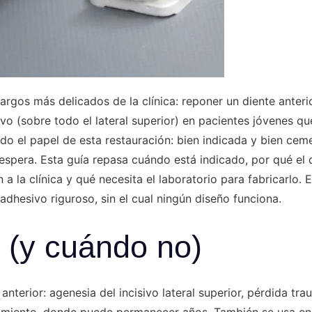
gos más delicados de la clínica: reponer un diente anterior
ivo (sobre todo el lateral superior) en pacientes jóvenes q
o el papel de esta restauración: bien indicada y bien cem
 espera. Esta guía repasa cuándo está indicado, por qué e
 la clínica y qué necesita el laboratorio para fabricarlo. E
hesivo riguroso, sin el cual ningún diseño funciona.
 (y cuándo no)
 anterior: agenesia del incisivo lateral superior, pérdida tra
imiento, donde puede permanecer años. También se usa en i