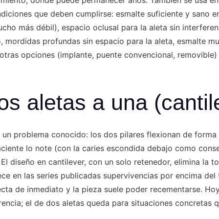
iciones que deben cumplirse: esmalte suficiente y sano en l
ho más débil), espacio oclusal para la aleta sin interferenc
o, mordidas profundas sin espacio para la aleta, esmalte 
, otras opciones (implante, puente convencional, removible)
os aletas a una (cantil
a un problema conocido: los dos pilares flexionan de forma 
aciente lo note (con la caries escondida debajo como cons
El diseño en cantilever, con un solo retenedor, elimina la to
frece en las series publicadas supervivencias por encima del
ecta de inmediato y la pieza suele poder recementarse. Hoy,
erencia; el de dos aletas queda para situaciones concretas qu