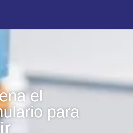
ena el
mulario para
ir