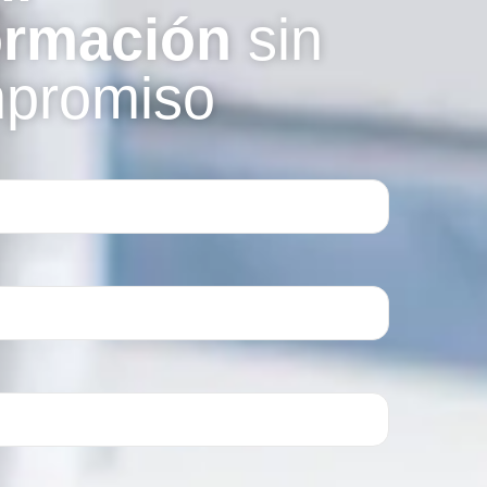
ormación
sin
promiso