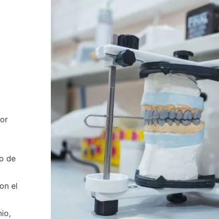
por
so de
on el
io,