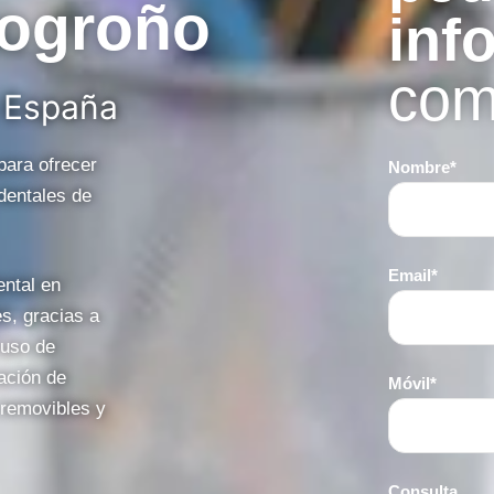
Logroño
inf
com
 España
para ofrecer
Nombre*
dentales de
Email*
ntal en
es, gracias a
l uso de
ación de
Móvil*
 removibles y
Consulta