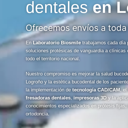
dentales
en 
Ofrecemos envíos a toda
En
Laboratorio Biosmile
trabajamos cada día 
soluciones protésicas de vanguardia a clínicas 
todo el territorio nacional.
Nuestro compromiso es mejorar la salud bucode
Logroño y la estética bucodental de los pacient
la implementación de
tecnología CAD/CAM
, e
fresadoras dentales
,
impresoras 3D
y la aplic
conocimientos especializados en prótesis fijas,
ortodoncia.