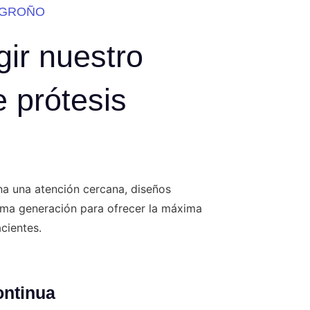
OGROÑO
gir nuestro
e prótesis
na una atención cercana, diseños
tima generación para ofrecer la máxima
acientes.
ontinua