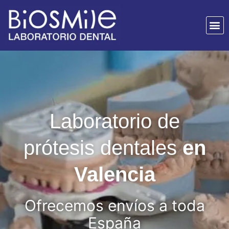
Laboratorio de
prótesis dentales
en
Valencia
Ofrecemos envíos a toda
España