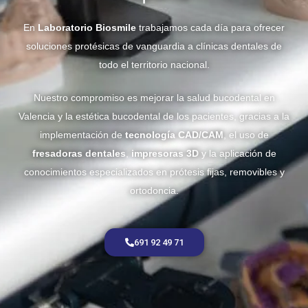
En
Laboratorio Biosmile
trabajamos cada día para ofrecer
soluciones protésicas de vanguardia a clínicas dentales de
todo el territorio nacional.
Nuestro compromiso es mejorar la salud bucodental en
Valencia y la estética bucodental de los pacientes, gracias a la
implementación de
tecnología CAD/CAM
, el uso de
fresadoras dentales
,
impresoras 3D
y la aplicación de
conocimientos especializados en prótesis fijas, removibles y
ortodoncia.
691 92 49 71