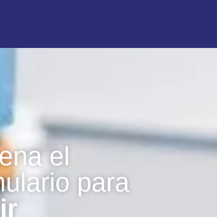
ena el
mulario para
ir