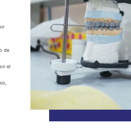
por
so de
on el
io,