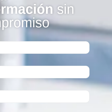
ormación
sin
promiso