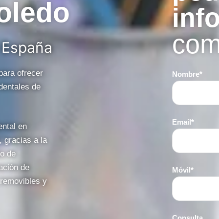
oledo
inf
com
 España
para ofrecer
Nombre*
dentales de
Email*
ntal en
, gracias a la
so de
ación de
Móvil*
 removibles y
Consulta