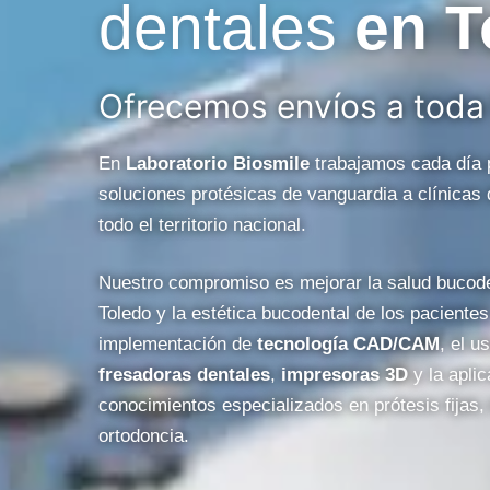
dentales
en T
Ofrecemos envíos a toda
En
Laboratorio Biosmile
trabajamos cada día 
soluciones protésicas de vanguardia a clínicas 
todo el territorio nacional.
Nuestro compromiso es mejorar la salud bucode
Toledo y la estética bucodental de los pacientes
implementación de
tecnología CAD/CAM
, el u
fresadoras dentales
,
impresoras 3D
y la aplic
conocimientos especializados en prótesis fijas,
ortodoncia.